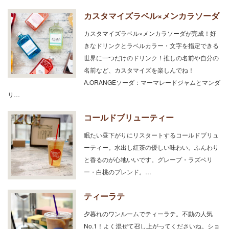
カスタマイズラベル×メンカラソーダ
カスタマイズラベル×メンカラソーダが完成！好
きなドリンクとラベルカラー・文字を指定できる
世界に一つだけのドリンク！推しの名前や自分の
名前など、カスタマイズを楽しんでね！
A.ORANGEソーダ：マーマレードジャムとマンダ
リ…
コールドブリューティー
眠たい昼下がりにリスタートするコールドブリュ
ーティー。水出し紅茶の優しい味わい。ふんわり
と香るのが心地いいです。グレープ・ラズベリ
ー・白桃のブレンド。…
ティーラテ
夕暮れのワンルームでティーラテ。不動の人気
No.1！よく混ぜて召し上がってくださいね。ショ