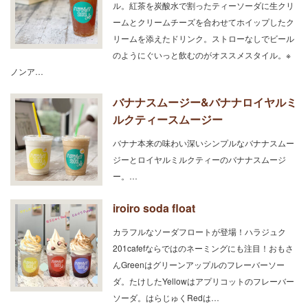
ル。紅茶を炭酸水で割ったティーソーダに生クリ
ームとクリームチーズを合わせてホイップしたク
リームを添えたドリンク。ストローなしでビール
のようにぐいっと飲むのがオススメスタイル。※
ノンア…
バナナスムージー&バナナロイヤルミ
ルクティースムージー
バナナ本来の味わい深いシンプルなバナナスムー
ジーとロイヤルミルクティーのバナナスムージ
ー。…
iroiro soda float
カラフルなソーダフロートが登場！ハラジュク
201cafefならではのネーミングにも注目！おもさ
んGreenはグリーンアップルのフレーバーソー
ダ。たけしたYellowはアプリコットのフレーバー
ソーダ。はらじゅくRedは…