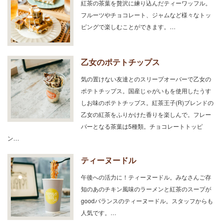
紅茶の茶葉を贅沢に練り込んだティーワッフル。
フルーツやチョコレート、ジャムなど様々なトッ
ピングで楽しむことができます。…
乙女のポテトチップス
気の置けない友達とのスリープオーバーで乙女の
ポテトチップス。国産じゃがいもを使用したうす
しお味のポテトチップス。紅茶王子(R)ブレンドの
乙女の紅茶をふりかけた香りを楽しんで。フレー
バーとなる茶葉は5種類。チョコレートトッピ
ン…
ティーヌードル
午後への活力に！ティーヌードル。みなさんご存
知のあのチキン風味のラーメンと紅茶のスープが
goodバランスのティーヌードル。スタッフからも
人気です。…