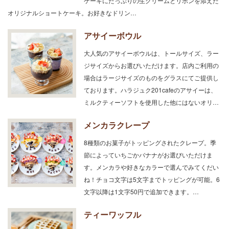
ケーキにたっぷりの生クリームとリボンを添えた
オリジナルショートケーキ。お好きなドリン…
アサイーボウル
大人気のアサイーボウルは、トールサイズ、ラー
ジサイズからお選びいただけます。店内ご利用の
場合はラージサイズのものをグラスにてご提供し
ております。ハラジュク201cafeのアサイーは、
ミルクティーソフトを使用した他にはないオリ…
メンカラクレープ
8種類のお菓子がトッピングされたクレープ。季
節によっていちごかバナナがお選びいただけま
す。メンカラや好きなカラーで選んでみてくだい
ね！チョコ文字は5文字までトッピングが可能。6
文字以降は1文字50円で追加できます。…
ティーワッフル