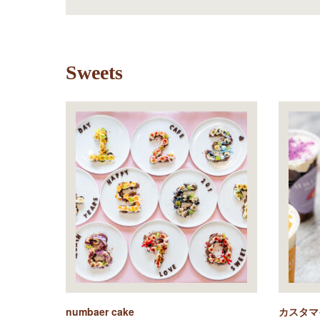
Sweets
numbaer cake
カスタマ