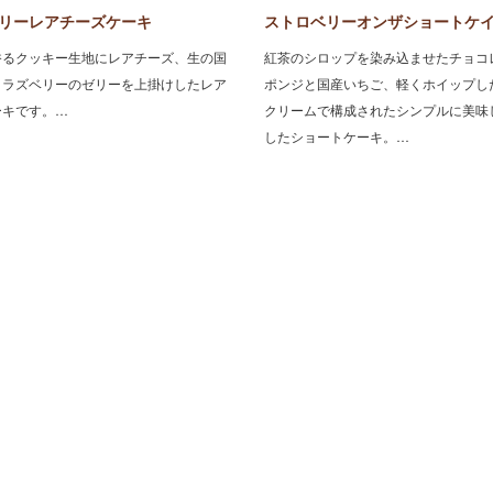
リーレアチーズケーキ
ストロベリーオンザショートケ
゙香るクッキー生地にレアチーズ、生の国
紅茶のシロップを染み込ませたチョコ
、ラズベリーのゼリーを上掛けしたレア
ポンジと国産いちご、軽くホイップし
ーキです。…
クリームで構成されたシンプルに美味
したショートケーキ。…