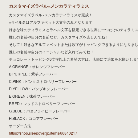
カスタマイズラベル×メンカラティラミス
カスタマイズラベル×メンカラティラミスが完成！
※ラベル名はアルファベット大文字のみとなります
好きな味のティラミスとラベル文字を指定できる世界に一つだけのティラミ
推しの名前や自分の名前など、カスタマイズを楽しんでね！
そして！好きなアルファベットまたは数字がトッピングできるようになりま
推しの名前や自分のイニシャルなど入れてみてね！
チョコレートトッピング6文字以上ご希望の方は、店頭にて追加をお願いしま
A.ORANGE：オレンジフレーバー
B.PURPLE：紫芋フレーバー
C.PINK：ピンクストロベリーフレーバー
D.YELLOW：パンプキンフレーバー
E.GREEN：抹茶フレーバー
F.RED：レッドストロベリーフレーバー
G.BLUE：バタフライピーフレーバー
H.BLACK：ココアフレーバー
オーダー方法
https://shop.sleepover.jp/items/66840217