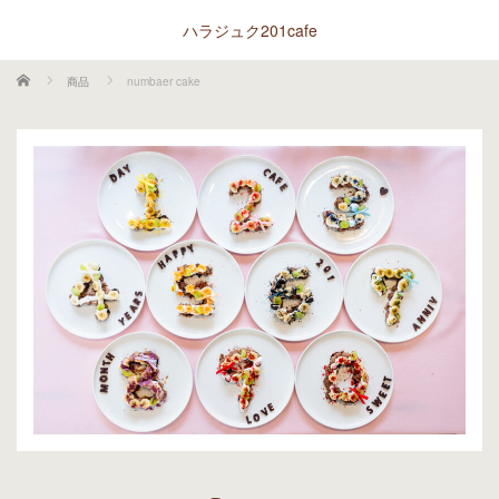
ハラジュク201cafe
ホーム
商品
numbaer cake